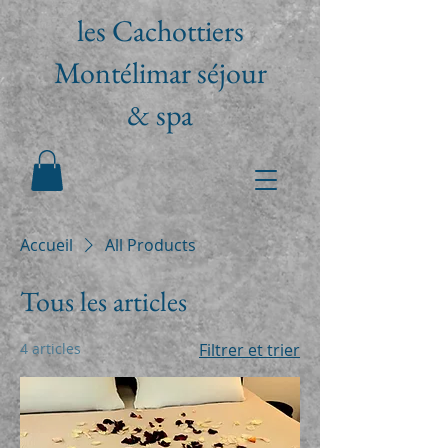
les Cachottiers
Montélimar séjour
& spa
Accueil
All Products
Tous les articles
4 articles
Filtrer et trier